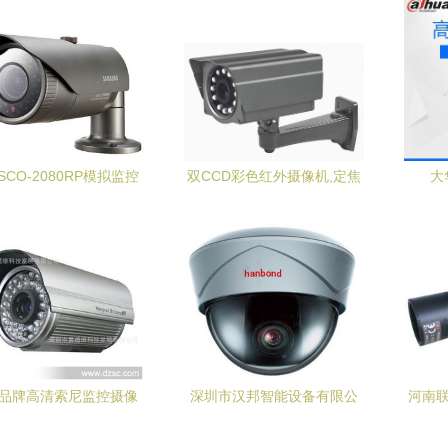
SCO-2080RP模拟监控
双CCD彩色红外摄像机,定焦
大
机 守护安全的明智之选
红外一体机,变焦变倍摄像机,
HDW
道路监控摄像机_CO土木在
线(原网易土木在线)
品牌高清索尼监控摄像
深圳市汉邦智能设备有限公
河南联
 品质与保障的极致选择
司监控摄像机产品列表
机与