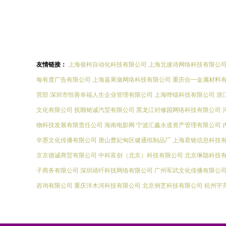
友情链接：
上海俊柯自动化科技有限公司
上海北速诗网络科技有限公
每有度广告有限公司
上海嘉果潋网络科技有限公司
重庆合一金属材料
营部
深圳市恒善幸福人生企业管理有限公司
上海哗镭科技有限公司
浙
文化有限公司
抚顺铭诚汽贸有限公司
黑龙江封修园网络科技有限公司
物科技发展有限责任公司
海南电影网
宁波汇鑫永道资产管理有限公司
辛墨文化传播有限公司
唐山曹妃甸区健通纸制品厂
上海君铭信息科技
京京德诚商贸有限公司
中科富创（北京）科技有限公司
北京琳隐科技
子商务有限公司
深圳靖竏科技网络有限公司
广州军武文化传播有限公
咨询有限公司
重庆洋木河科技有限公司
北京例芝科技有限公司
杭州宇