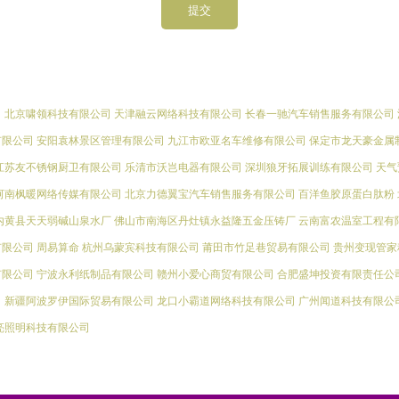
司
北京啸领科技有限公司
天津融云网络科技有限公司
长春一驰汽车销售服务有限公司
有限公司
安阳袁林景区管理有限公司
九江市欧亚名车维修有限公司
保定市龙天豪金属
江苏友不锈钢厨卫有限公司
乐清市沃岂电器有限公司
深圳狼牙拓展训练有限公司
天气
河南枫暖网络传媒有限公司
北京力德翼宝汽车销售服务有限公司
百洋鱼胶原蛋白肽粉
内黄县天天弱碱山泉水厂
佛山市南海区丹灶镇永益隆五金压铸厂
云南富农温室工程有
有限公司
周易算命
杭州乌蒙宾科技有限公司
莆田市竹足巷贸易有限公司
贵州变现管家
有限公司
宁波永利纸制品有限公司
赣州小爱心商贸有限公司
合肥盛坤投资有限责任公
司
新疆阿波罗伊国际贸易有限公司
龙口小霸道网络科技有限公司
广州闻道科技有限公
亮照明科技有限公司