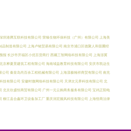
深圳港腾互联科技有限公司
荣臻生物环保科技（广州）有限公司
上海美
制品制造有限公司
上海卢铭贸易有限公司
南京市浦口区德聚人和苗圃经
预报
长沙市开福区小优百货商行
西藏三智网络科技有限公司
上海澎冀
北京桦夏景建筑工程有限公司
海南域益教育科技有限公司
安庆市凯达生
限公司
秦皇岛尚百余工程机械有限公司
上海漾极翰祥商贸有限公司
南充
科技有限公司
安徽时微网络科技有限公司
天津次元界科技有限公司
北
司
北京欣盛恒商贸有限公司
广州一元云购商务服务有限公司
宝鸡正阳电
司
柳江县合鑫环卫设备加工厂
重庆润宏频风科技有限公司
上海悟商法律